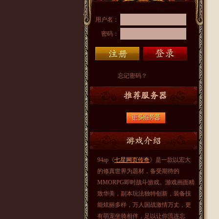
用户名：
密码：
忘记密码？
94ap《
七星网页传奇
》是一款以宏大
的修真世界为题材，备受期待的
MMORPG即时战斗游戏。游戏画面精
致华美，副本玩法独特创新，装备技
能炫丽多样，万人国战激情万丈，更
有萌宠坐骑相伴，足以让你流连忘