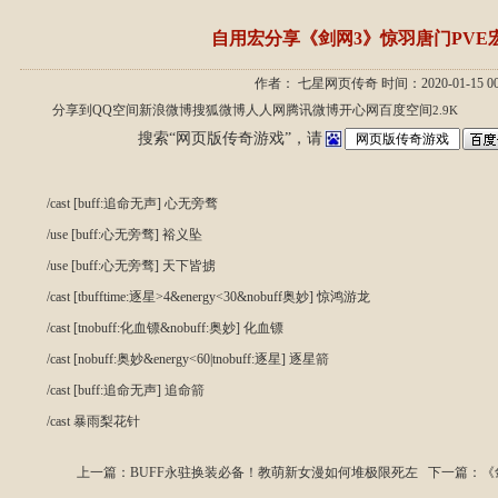
自用宏分享《剑网3》惊羽唐门PVE
作者： 七星网页传奇 时间：2020-01-15 00
分享到
QQ空间
新浪微博
搜狐微博
人人网
腾讯微博
开心网
百度空间
2.9K
搜索“网页版传奇游戏”，请
/cast [buff:追命无声] 心无旁骛
/use [buff:心无旁骛] 裕义坠
/use [buff:心无旁骛] 天下皆掳
/cast [tbufftime:逐星>4&energy<30&nobuff奥妙] 惊鸿游龙
/cast [tnobuff:化血镖&nobuff:奥妙] 化血镖
/cast [nobuff:奥妙&energy<60|tnobuff:逐星] 逐星箭
/cast [buff:追命无声] 追命箭
/cast 暴雨梨花针
上一篇：
BUFF永驻换装必备！教萌新女漫如何堆极限死左
下一篇：
《