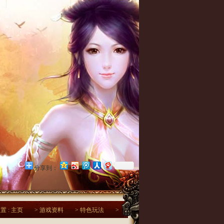
分享到：
置 :
主页
>
游戏资料
>
特色玩法
>