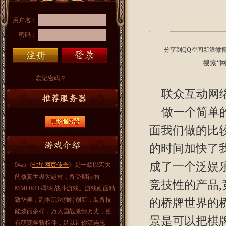
用户名：
密码：
分享到
QQ空间
新浪微
搜索“
忘记密码？
联众互动网
做一个简单的
面我们做的比
的时间加快了
成了一个泛娱
94ap《
七星网页传奇
》是一款以宏大
的修真世界为题材，备受期待的
竞技性的产品
MMORPG即时战斗游戏。游戏画面精
致华美，副本玩法独特创新，装备技
的桥牌世界的
能炫丽多样，万人国战激情万丈，更
景是可以把棋
有萌宠坐骑相伴，足以让你流连忘