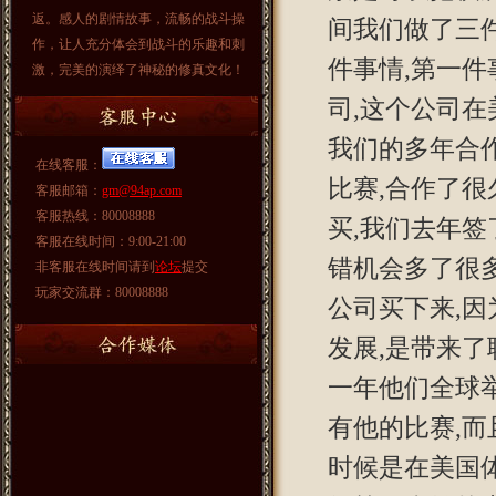
返。感人的剧情故事，流畅的战斗操
间我们做了三
作，让人充分体会到战斗的乐趣和刺
件事情,第一
激，完美的演绎了神秘的修真文化！
司,这个公司在
我们的多年合
在线客服：
比赛,合作了很
客服邮箱：
gm@94ap.com
客服热线：80008888
买,我们去年签
客服在线时间：9:00-21:00
错机会多了很
非客服在线时间请到
论坛
提交
玩家交流群：80008888
公司买下来,因
发展,是带来了
一年他们全球举
有他的比赛,
时候是在美国