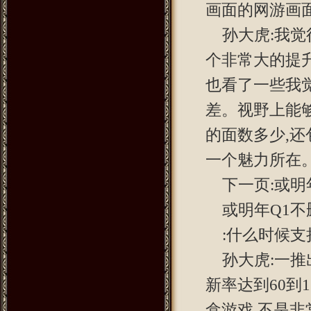
画面的网游画面
孙大虎:我觉
个非常大的提升
也看了一些我
差。视野上能
的面数多少,
一个魅力所在
下一页:或明
或明年Q1不
:什么时候支
孙大虎:一推
新率达到60到
盒游戏,不是