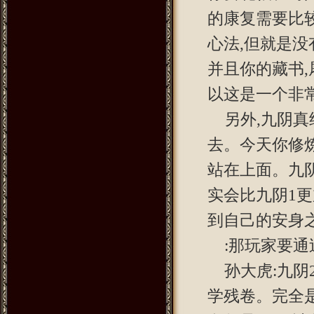
的康复需要比
心法,但就是
并且你的藏书
以这是一个非
另外,九阴
去。今天你修
站在上面。九
实会比九阴1更
到自己的安身
:那玩家要通
孙大虎:九
学残卷。完全