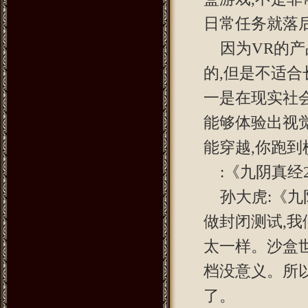
日常任务就落
因为VR的
的,但是不适合
一是在现实社
能够体验出视
能穿越,你跑到
:《九阴真经
孙大虎:《
做封闭测试,
太一样。沙盒
档没意义。所
了。