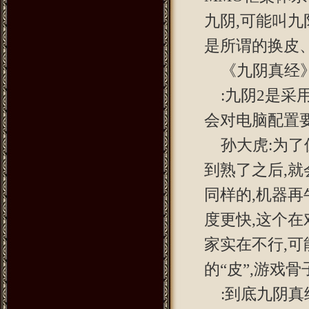
九阴,可能叫九
是所谓的换皮
《九阴真经
:九阴2是采
会对电脑配置
孙大虎:为了
到熟了之后,
同样的,机器
度更快,这个在
家实在不行,
的“皮”,游戏
:到底九阴真