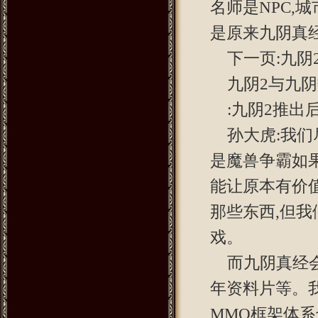
名师是NPC,
是原来九阴真经
下一页:九阴
九阴2与九阴
:九阴2推出
孙大虎:我
是魔兽争霸如果
能让原本有价
那些东西,但
戏。
而九阴真经
年资料片等。
MMO框架体