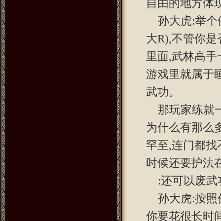
自由的地方体
孙大虎:举个
大R),不管你
里面,武林高手
游戏里就属于
武功。
那玩家练就
为什么有那么
罕至,连门都找
时候还要护法
:还可以废武
孙大虎:按
你要花很长时