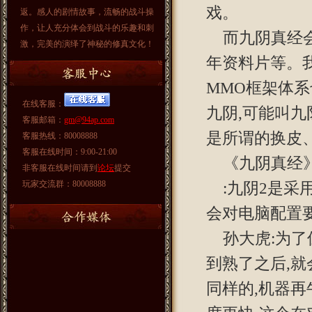
戏。
返。感人的剧情故事，流畅的战斗操
作，让人充分体会到战斗的乐趣和刺
而九阴真经
激，完美的演绎了神秘的修真文化！
年资料片等。
MMO框架体
在线客服：
九阴,可能叫九
客服邮箱：
gm@94ap.com
是所谓的换皮
客服热线：80008888
客服在线时间：9:00-21:00
《九阴真经
非客服在线时间请到
论坛
提交
玩家交流群：80008888
:九阴2是采
会对电脑配置
孙大虎:为了
到熟了之后,
同样的,机器