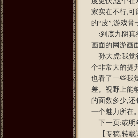
度更快,这个在
家实在不行,
的“皮”,游戏
:到底九阴真
画面的网游画面
孙大虎:我觉
个非常大的提升
也看了一些我
差。视野上能
的面数多少,
一个魅力所在
下一页:或明
【专稿,转