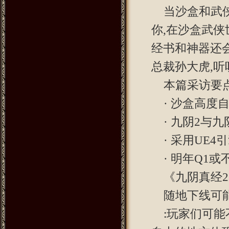
当沙盒和武
你,在沙盒武侠
经书和神器还会
总裁孙大虎,
本篇采访要点
· 沙盒高度
· 九阴2与
· 采用UE
· 明年Q1
《九阴真经
随地下线可
:玩家们可能