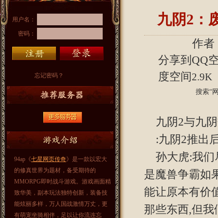
九阴2：
用户名：
密码：
作者：
分享到
QQ
度空间
2.9K
忘记密码？
搜索“
九阴2与九阴
:九阴2推出
孙大虎:我
94ap《
七星网页传奇
》是一款以宏大
的修真世界为题材，备受期待的
是魔兽争霸如果
MMORPG即时战斗游戏。游戏画面精
能让原本有价
致华美，副本玩法独特创新，装备技
能炫丽多样，万人国战激情万丈，更
那些东西,但
有萌宠坐骑相伴，足以让你流连忘