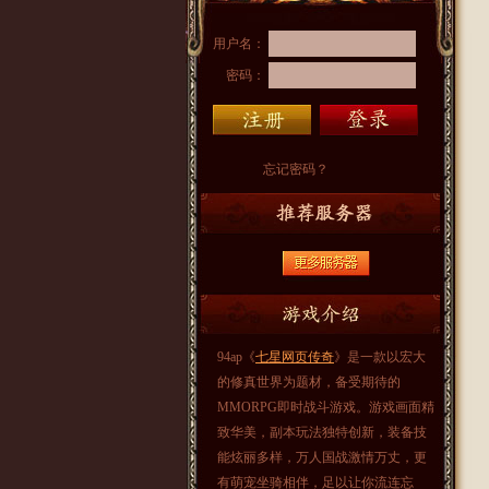
用户名：
密码：
忘记密码？
94ap《
七星网页传奇
》是一款以宏大
的修真世界为题材，备受期待的
MMORPG即时战斗游戏。游戏画面精
致华美，副本玩法独特创新，装备技
能炫丽多样，万人国战激情万丈，更
有萌宠坐骑相伴，足以让你流连忘