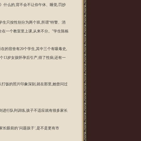
经》什么的,背不会不让你午休、睡觉,罚抄
学生只按性别分为两个班,所谓“特警、消
全在一个教室里上课,从来不分。”学生陈栋
在的宿舍有20个学生,其中三个有吸毒史,
13岁女孩怀孕后引产,得了性病;还有一
打饭的照片印象深刻,就在那里,她曾问过
则进行队列训练,孩子不适应就有很多家长
家长眼前的‘问题孩子’,是不是更有市