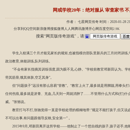
网戒学校20年：绝对服从 审查家书 
作者： 七星网页传奇 时间：2020-01-28 21
分享到
QQ空间
新浪微博
搜狐微博
人人网
腾讯微博
开心网
百度空间
2.9K
搜索“网页版传奇游戏”，请
学生入校满三个月才能见家长的规矩,也被指模仿部队里新兵的三月封闭训练
政治教育,体能训练,队列训练。
“不会有家长指摘其训练强度,因为眼不见,心静。”学校前教官邓新田认为。学
劳其筋骨,饿其体肤,空乏其身”。
但“问题孩子”远没有那么容易“管教”。“教官上火了,最多就是用脚踹,用拳头
任何伤痕,最多就是淤青、充血,几天到一周就消肿了……不管用什么方式和(打)什
威。”张弛说。
教官打与不打,张驰觉得一直是学校处理的模糊地带:“规定不能打孩子,但又说
不可以出事,有问题跟领导反映,安全第一” 。
2015年9月,邓新田离开这所学校——他制止了一个想自残的孩子,孩子还手,