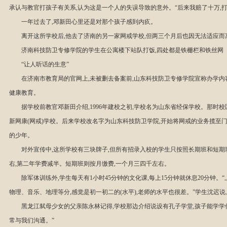
承认与教官打孩子有关系,认为这是一个人的失误导致的意外。“后来我赔了十万,
一年过去了,邓新田心里还是对那个孩子感到内疚。
离开这所学校后,他去了济南的另一家网戒学校,但两三个月后也因无法适应而
济南科技防卫专修学院的学生在公寓楼下站队打饭,四处都是铁栅栏和铁丝网
“让人听话的生意”
在济南市教育局的官网上,未被删去备案前,山东科技防卫专修学院宣称办学
健康教育。
据学校前教官邓新田介绍,1996年建校之初,学校名为山东省经保学校。那时
新网康(网戒)学校。后来学校改名字为山东科技防卫学院,开始将网戒的业务揽至
的少年。
对外宣传中,这所学校有三块牌子,但所有招录入校的学生只按照长期班和短期
右,第二年学费减半。短期班则按月缴费,一个月三四千左右。
除军体训练外,学生每天有1小时45分钟的文化课,每上15分钟就休息20分钟
物理、音乐、地理等分,感觉是初一初二的(水平),老师的水平也很差。”学生沈迟说
黑龙江弑母少女的父亲陈永林记得,学校那边介绍说设有孔子学堂,孩子能学学传
常与我们沟通。”