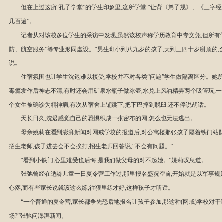
但在上过这所“孔子学堂”的学生印象里,这所学堂 “让背《弟子规》、《三字
几百遍”。
记者从对该校多位学生的采访中发现,虽然该校声称学历教育中专文凭,但所有
防、航空服务”等专业形同虚设。“男生班小到八九岁的孩子,大到三四十岁谢顶的,
说。
住宿氛围也让学生沈迟难以接受,学校并不对各类“问题”学生做隔离区分。她所
毒瘾发作后神志不清,有时还会用矿泉水瓶子做冰壶,水兑上风油精弄两个吸管玩;一个
个女生被确诊为精神病,有次从宿舍上铺跳下,把下巴摔到脱臼,还不停说胡话。
天长日久,沈迟感觉自己的恐惧织成一张密布的网,怎么也无法逃出。
母亲姚莉在看到澎湃新闻对网戒学校的报道后,对公寓楼那张孩子隔着铁门站队
招生老师,孩子进去会不会挨打,招生老师回答说,“不会有问题。”
“看到小铁门,心里难受也后悔,是我们做父母的对不起她。”姚莉叹息道。
张弛曾经在适龄儿童一日夏令营工作过,那里报名盛况空前,开始就是以军事规
心疼,而有些家长说就该这么练,往狠里练才好,这样孩子才听话。
“一个普通的夏令营,家长都争先恐后地报名让孩子参加,那这种(网戒)学校对于
场?”张驰问澎湃新闻。