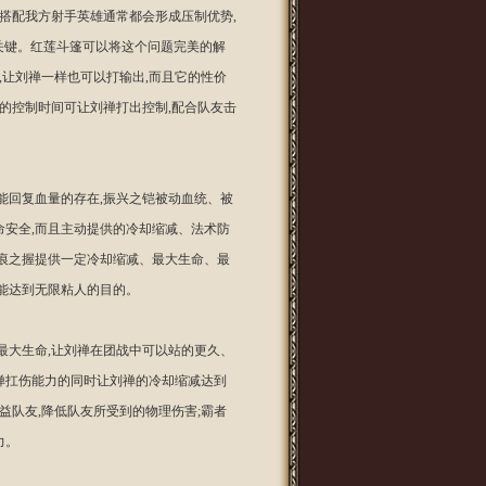
禅搭配我方射手英雄通常都会形成压制优势,
的关键。红莲斗篷可以将这个问题完美的解
,让刘禅一样也可以打输出,而且它的性价
定的控制时间可让刘禅打出控制,配合队友击
能回复血量的存在,振兴之铠被动血统、被
命安全,而且主动提供的冷却缩减、法术防
冰痕之握提供一定冷却缩减、最大生命、最
,能达到无限粘人的目的。
最大生命,让刘禅在团战中可以站的更久、
禅扛伤能力的同时让刘禅的冷却缩减达到
益队友,降低队友所受到的物理伤害;霸者
力。