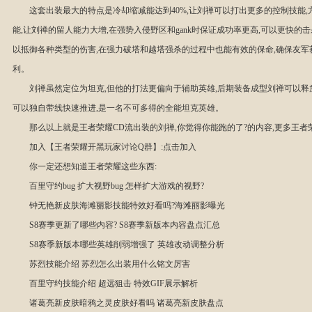
这套出装最大的特点是冷却缩减能达到40%,让刘禅可以打出更多的控制技能,
能,让刘禅的留人能力大增,在强势入侵野区和gank时保证成功率更高,可以更快的
以抵御各种类型的伤害,在强力破塔和越塔强杀的过程中也能有效的保命,确保友
利。
刘禅虽然定位为坦克,但他的打法更偏向于辅助英雄,后期装备成型刘禅可以释
可以独自带线快速推进,是一名不可多得的全能坦克英雄。
那么以上就是王者荣耀CD流出装的刘禅,你觉得你能跑的了?的内容,更多王者
加入【王者荣耀开黑玩家讨论Q群】:点击加入
你一定还想知道王者荣耀这些东西:
百里守约bug 扩大视野bug 怎样扩大游戏的视野?
钟无艳新皮肤海滩丽影技能特效好看吗?海滩丽影曝光
S8赛季更新了哪些内容? S8赛季新版本内容盘点汇总
S8赛季新版本哪些英雄削弱增强了 英雄改动调整分析
苏烈技能介绍 苏烈怎么出装用什么铭文厉害
百里守约技能介绍 超远狙击 特效GIF展示解析
诸葛亮新皮肤暗鸦之灵皮肤好看吗 诸葛亮新皮肤盘点