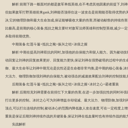
解析:前期下路一般面对的都是敌军单线英雄,在不考虑其他因素的前提下,刘
但如果敌军打野英雄前来gank,刘禅能否顶得住这一波攻击是前期能否取得优势
决,它的物理防御和最大生命加成,保证能够吸收大量的伤害,而被动献祭的持续伤害
比极高,是前期的核心装备;抵抗之靴主要针对敌军法师英雄和控制型英雄,减少一
杀取得前期优势。
中期装备:红莲斗篷+抵抗之靴+振兴之铠+冰痕之握
解析:中期在提高刘禅双抗的同时,加强他的自保能力和留人能力。因为被动技
动回复让刘禅的回复效果更好、回复能力更快,保证刘禅在强势破塔的过程中的生
御、最大生命等让刘禅中期无论是抗性还是生命都非常均衡,是中期的核心装备;
大法力、物理防御加强刘禅的自保能力,被动强击的减速效果配合刘禅的控制技能
后期装备:红莲斗篷+抵抗之靴+振兴之铠+冰痕之握+冰封之心+霸者重装
解析:后期坦克刘禅需要在前排扛下大量的伤害,在进一步加强抗性的同时补强
打出更多的控制。冰封之心可为刘禅增益冷却缩减、最大法力、物理防御,加强刘
顶点,可以打出连续的控制,被动冰心的范围内降低敌人攻击速度,可在一定程度上增
重装是保证后期刘禅持续作战的关键装备,保证刘禅在低血量时也有持续作战的能
实战解析